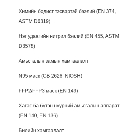
Химийн бодист тэсвэртэй бээлий (EN 374,
ASTM D6319)
Нэг удаагийн нитрил бээлий (EN 455, ASTM
D3578)
Амьсгалын замын хамгаалалт
N95 маск (GB 2626, NIOSH)
FFP2/FFP3 маск (EN 149)
Хагас ба бүтэн нүүрний амьсгалын аппарат
(EN 140, EN 136)
Биеийн хамгаалалт