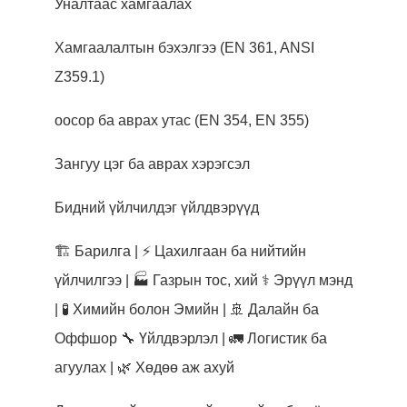
Уналтаас хамгаалах
Хамгаалалтын бэхэлгээ (EN 361, ANSI
Z359.1)
оосор ба аврах утас (EN 354, EN 355)
Зангуу цэг ба аврах хэрэгсэл
Бидний үйлчилдэг үйлдвэрүүд
🏗 Барилга | ⚡ Цахилгаан ба нийтийн
үйлчилгээ | 🏭 Газрын тос, хий ⚕ Эрүүл мэнд
| 🧪 Химийн болон Эмийн | 🚢 Далайн ба
Оффшор 🔧 Үйлдвэрлэл | 🚛 Логистик ба
агуулах | 🌿 Хөдөө аж ахуй