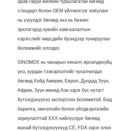
арав гаруй жилийн туршлагатай бөгөөд
стандарт болон OEM үйлчилгээг хоёуланг
нь үзүүлдэг бөгөөд энэ нь бизнес
эрхлэгчдэд хувийн хамгаалалтын
хэрэгслийг өөрсдийн брэндээр тохируулах
боломжийг олгодог.
SINOMOX нь чанарын хяналт, өрсөлдөхүйц
үнэ, хурдан тээвэрлэлтийг чухалчилдаг
бөгөөд Хойд Америк, Европ, Дундад Зүүн,
Африк, Зүүн өмнөд Ази зэрэг бүс нутагт
бүтээгдэхүүнээ экспортлох боломжтой. Бид
барилга, эмнэлгийн болон үйлдвэрлэлийн
зориулалттай ХХХ нийлүүлдэг бөгөөд
манай бүтээгдэхүүнүүд CE, FDA зэрэг олон