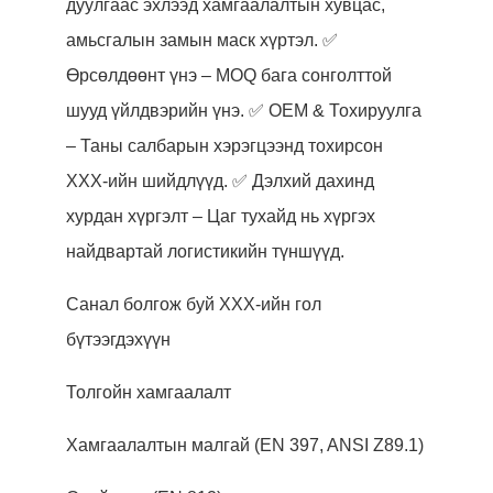
дуулгаас эхлээд хамгаалалтын хувцас,
амьсгалын замын маск хүртэл. ✅
Өрсөлдөөнт үнэ – MOQ бага сонголттой
шууд үйлдвэрийн үнэ. ✅ OEM & Тохируулга
– Таны салбарын хэрэгцээнд тохирсон
ХХХ-ийн шийдлүүд. ✅ Дэлхий дахинд
хурдан хүргэлт – Цаг тухайд нь хүргэх
найдвартай логистикийн түншүүд.
Санал болгож буй ХХХ-ийн гол
бүтээгдэхүүн
Толгойн хамгаалалт
Хамгаалалтын малгай (EN 397, ANSI Z89.1)