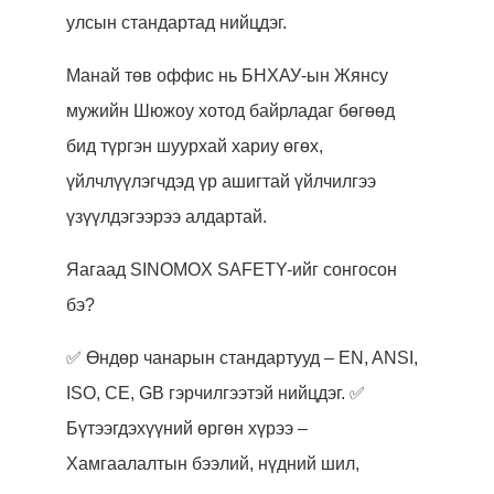
улсын стандартад нийцдэг.
Манай төв оффис нь БНХАУ-ын Жянсу
мужийн Шюжоу хотод байрладаг бөгөөд
бид түргэн шуурхай хариу өгөх,
үйлчлүүлэгчдэд үр ашигтай үйлчилгээ
үзүүлдэгээрээ алдартай.
Яагаад SINOMOX SAFETY-ийг сонгосон
бэ?
✅ Өндөр чанарын стандартууд – EN, ANSI,
ISO, CE, GB гэрчилгээтэй нийцдэг. ✅
Бүтээгдэхүүний өргөн хүрээ –
Хамгаалалтын бээлий, нүдний шил,