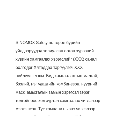
SINOMOX Safety нь төрөл бүрийн
үйлдвэрүүдэд зориулсан өргөн хүрээний
хувийн хамгаалах хэрэгслийг (ХХХ) санал
болгодог Хятаддаа тэргүүлэгч ХХХ
нийлүүлэгч юм. Бид хамгаалалтын малгай,
бээлий, нэг удаагийн комбинезон, нүүрний
маск, амьсгалын замын хэрэгсэл зэрэг
толгойноос хөл хүртэл хамгаалах чиглэлээр
мэргэшсэн. Тус компани нь энэ чиглэлээр