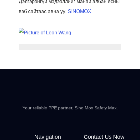
Дэлгэрэнгүй мэдээллийг манай албан ёсны
вэб сайтаас авна уу:
SINOMOX
Your reliable PPE partner, Sino Mox Safety Max.
Navigation
Contact Us Now